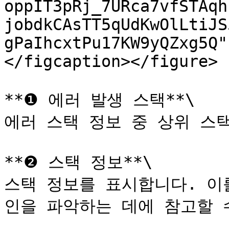
oppIT3pRj_7URca7vfSTAqh
jobdkCAsTT5qUdKwOlLtiJS
gPaIhcxtPu17KW9yQZxg5Q"
</figcaption></figure>

**❶ 에러 발생 스택**\

에러 스택 정보 중 상위 스택
**❷ 스택 정보**\

스택 정보를 표시합니다. 이
인을 파악하는 데에 참고할 수