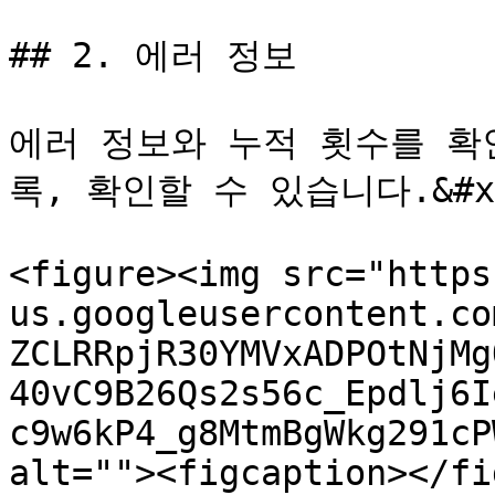
## 2. 에러 정보

에러 정보와 누적 횟수를 확
록, 확인할 수 있습니다.&#x2
<figure><img src="https
us.googleusercontent.co
ZCLRRpjR30YMVxADPOtNjMg
40vC9B26Qs2s56c_Epdlj6I
c9w6kP4_g8MtmBgWkg291cP
alt=""><figcaption></fi