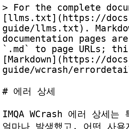
> For the complete docu
[llms.txt](https://docs
guide/llms.txt). Markdo
documentation pages are
`.md` to page URLs; thi
[Markdown](https://docs
guide/wcrash/errordetai
# 에러 상세

IMQA WCrash 에러 상세는
얼마나 발생했고, 어떤 사용