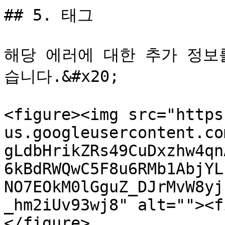
## 5. 태그

해당 에러에 대한 추가 정보
습니다.&#x20;

<figure><img src="https
us.googleusercontent.co
gLdbHrikZRs49CuDxzhw4qn
6kBdRWQwC5F8u6RMb1AbjYL
NO7EOkM0lGguZ_DJrMvW8yj
_hm2iUv93wj8" alt=""><f
</figure>
