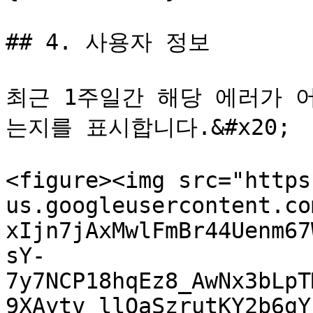
## 4. 사용자 정보

최근 1주일간 해당 에러가 
는지를 표시합니다.&#x20;

<figure><img src="https
us.googleusercontent.co
xIjn7jAxMwlFmBr44Uenm67
sY-
7y7NCP18hqEz8_AwNx3bLpT
9XAytv_llOaSzrutKY2b6gY