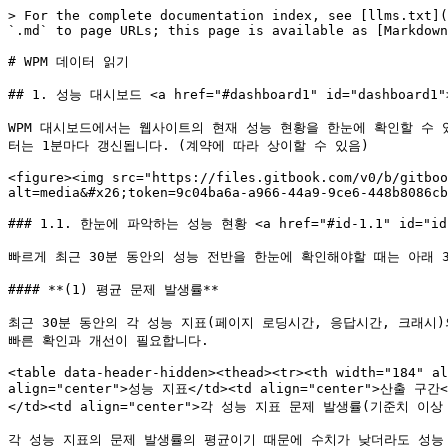
> For the complete documentation index, see [llms.txt](https://docs.imqa.io/imqa-guide/llms.txt). Markdown versions of documentation pages are available by appending `.md` to page URLs; this page is available as [Markdown](https://docs.imqa.io/imqa-guide/user-guide/data/wpm.md).

# WPM 데이터 읽기

## 1. 성능 대시보드 <a href="#dashboard1" id="dashboard1"></a>

WPM 대시보드에서는 웹사이트의 현재 성능 현황을 한눈에 확인할 수 있습니다. 다양한 성능 지표를 정확하게 이해하고 분석하는 방법을 확인하시고, 효율적으로 성능 관리를 진행해 보세요.\* IMQA의 모든 데이터는 1분마다 갱신됩니다. (계약에 따라 상이할 수 있음)​

<figure><img src="https://files.gitbook.com/v0/b/gitbook-x-prod.appspot.com/o/spaces%2FnIHiy89rVSjdJeOUQp9E%2Fuploads%2FOIUQHklNWvlRxAc8ru2N%2FWPM_data_01.jpg?alt=media&#x26;token=9c04ba6a-a966-44a9-9ce6-448b8086cb50" alt=""><figcaption></figcaption></figure>

### 1.1. 한눈에 파악하는 성능 현황 <a href="#id-1.1" id="id-1.1"></a>

빠르게 최근 30분 동안의 성능 전반을 한눈에 확인해야할 때는 아래 3가지 항목을 먼저 확인해 보세요.

#### **(1) 평균 문제 발생률**

최근 30분 동안의 각 성능 지표(페이지 로딩시간, 응답시간, 크래시)의 기준치를 넘는 데이터 비율인 문제 발생률의 평균을 빠르게 확인할 수 있습니다. 숫자가 클수록 성능 문제가 발생하고 있다는 의미이므로 빠른 확인과 개선이 필요합니다.

<table data-header-hidden><thead><tr><th width="184" align="center"></th><th width="204" align="center"></th><th align="center"></th></tr></thead><tbody><tr><td align="center">성능 지표</td><td align="center">산출 구간</td><td align="center">병합 방식</td></tr><tr><td align="center">평균 문제 발생률</td><td align="center">최근 30분</td><td align="center">각 성능 지표 문제 발생률(기준치 이상 데이터 / 전체 데이터)*100 의 평균</td></tr></tbody></table>

각 성능 지표의 문제 발생률의 평균이기 때문에 수치가 낮더라도 성능 지표 중 1개에서 문제가 발생하고 있을 수 있습니다. 수치가 매우 낮은 경우가 아니라면, 반드시 상세 데이터를 확인해 주세요.

#### **(2) 성능 날씨**

최근 30분 동안의 평균 문제 발생률에 따라 5단계로 날씨 아이콘이 표시됩니다. 평균 값이기 때문에 맑음이어도 성능 저하로 불편함을 겪고 있는 사용자가 있을 수 있으므로 반드시 세부 데이터를 확인해 주세요.

<figure><img src="https://content.gitbook.com/content/nIHiy89rVSjdJeOUQp9E/blobs/ZCWcNJ2EEPJmJYbGW5p7/%E1%84%89%E1%85%A5%E1%86%BC%E1%84%82%E1%85%B3%E1%86%BC%E1%84%82%E1%85%A1%E1%86%AF%E1%84%8A%E1%85%B5.png" alt=""><figcaption></figcaption></figure>

#### **(3) 성능 문제 발생률**

최근 30분 동안의 크래시, 응답시간, 페이지 로딩시간의 3가지 성능 지표에서 문제 발생(설정한 기준치를 넘은 상황) 비율을 그래프를 통해 한번에 확인할 수 있습니다. 막대 그래프가 보이는 상태라면 성능 문제가 발생한 상황이니 빠른 확인과 개선이 필요합니다.

<figure><img src="https://files.gitbook.com/v0/b/gitbook-x-prod.appspot.com/o/spaces%2FnIHiy89rVSjdJeOUQp9E%2Fuploads%2FB7GSGQ8Nsld0BWR1vlPL%2FWPM_data_02.png?alt=media&#x26;token=1c5f4bf7-6aa2-4274-9d8f-2d14d3cbadd8" alt=""><figcaption><p>⭕️ 전반적으로 안정적으로 운영 중</p></figcaption></figure>

<figure><img src="https://files.gitbook.com/v0/b/gitbook-x-prod.appspot.com/o/spaces%2FnIHiy89rVSjdJeOUQp9E%2Fuploads%2FrlJ2S1BDH2buSREVaMyz%2FWPM_data_03.png?alt=media&#x26;token=bbb646fb-4fc3-49d4-a69f-f1ab7efd4a05" alt=""><figcaption><p>❗️ 페이지 로딩시간에 문제가 발생한 상황</p></figcaption></figure>

<table><thead><tr><th width="153" align="center">성능 지표</th><th width="141" align="center">산출 구간</th><th width="150" align="center">산출 값</th><th align="center">병합 방식</th></tr></thead><tbody><tr><td align="center">크래시</td><td align="center">최근 30분</td><td align="center">문제 발생률</td><td align="center">(크래시 발생 수 / 방문 수)*100</td></tr><tr><td align="center">응답시간</td><td align="center">최근 30분</td><td align="center">문제 발생률</td><td align="center">(기준치 이상 데이터 / 전체 데이터)*100</td></tr><tr><td align="center">페이지 로딩시간</td><td align="center">최근 30분</td><td align="center">문제 발생률</td><td align="center">(기준치 이상 데이터 / 전체 데이터)*100</td></tr></tbody></tab