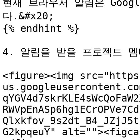
현재 브라우저 알림은 Googl
다.&#x20;

{% endhint %}

4. 알림을 받을 프로젝트 멤버
<figure><img src="https
us.googleusercontent.co
qYGV4d7skrKLE4sWcQoFaW2
RWVpEnASp6hg1ECrOPVe7Cd
Qlxkfov_9s2dt_B4_JZjJ5t
G2kpqeuY" alt=""><figca