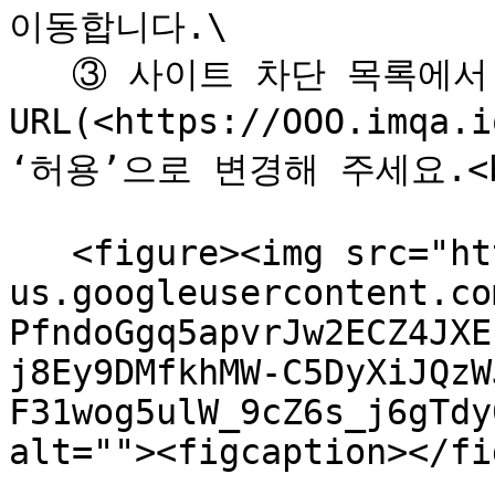
이동합니다.\

   ③ 사이트 차단 목록에서 IMQA 웹사이트 
URL(<https://OOO.im
‘허용’으로 변경해 주세요.<b
   <figure><img src="https://lh7-
us.googleusercontent.co
PfndoGgq5apvrJw2ECZ4JXE
j8Ey9DMfkhMW-C5DyXiJQzW
F31wog5ulW_9cZ6s_j6gTdy
alt=""><figcaption></fi