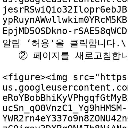
jesrRSwiQio32Ilopr6ebJB
ypRuynAWwllwkim0YRcM5KB
EpjMD5OSDkno-rSAE58qWC
알림 ‘허용'을 클릭합니다.\

   ② 페이지를 새로고침합니다.

<figure><img src="https
us.googleusercontent.co
eRoYBobBhiKyVPhgqfGtMyB
ucSn_qO0VnzC1_Yg9hHMSM-
YWR2rn4eY337o9n8ZONU42n