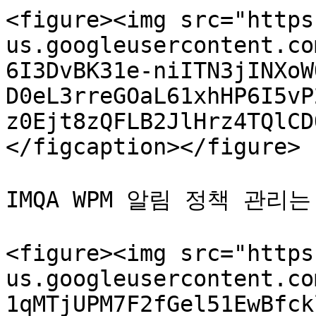
<figure><img src="https
us.googleusercontent.co
6I3DvBK31e-niITN3jINXoW
D0eL3rreGOaL61xhHP6I5vP
z0Ejt8zQFLB2JlHrz4TQlCD
</figcaption></figure>

IMQA WPM 알림 정책 관리
<figure><img src="https
us.googleusercontent.co
1qMTjUPM7F2fGel51EwBfck