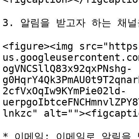
3. 알림을 받고자 하는 채널을
<figure><img src="https
us.googleusercontent.co
ogVNCSllQ83x92qxPNshg-
g0HqrY4Qk3PmAU0t9T2qnar
2cfVxOqIw9KYmPie02ld-
uerpgoIbtceFNCHmnvlZPY8
lnkzc" alt=""><figcapti
* 이메일: 이메일로 알림을 