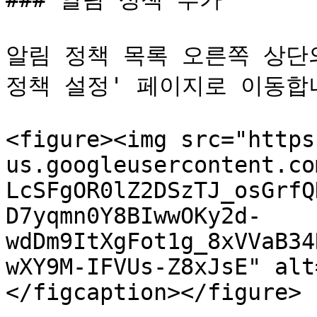
알림 정책 목록 오른쪽 상단의
정책 설정' 페이지로 이동합니
<figure><img src="https
us.googleusercontent.co
LcSFgOR0lZ2DSzTJ_osGrfQ
D7yqmn0Y8BIwwOKy2d-
wdDm9ItXgFot1g_8xVVaB34
wXY9M-IFVUs-Z8xJsE" alt
</figcaption></figure>
