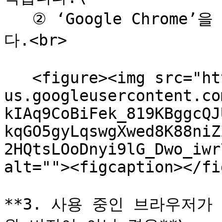
   ② ‘Google Chrome’을 선택하고 ‘알림 허용'을 설정합니
다.<br>

   <figure><img src="https://lh7-
us.googleusercontent.co
kIAq9CoBiFek_819KBggcQJ
kqGO5gyLqswgXwed8K88niZ
2HQtsLOoDnyi9lG_Dwo_iwr
alt=""><figcaption></fi
**3. 사용 중인 브라우저가  