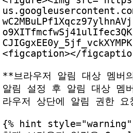
<figure><img src="https
us.googleusercontent.co
wC2MBuLPf1Xqcz97ylhnAVj
o9XITfmcfwSj41ulIfec3QK
CJIGgxEE0y_5jf_vckXYMPK
<figcaption></figcaptio
**브라우저 알림 대상 멤버의 
알림 설정 후 알림 대상 멤
라우저 상단에 알림 권한 요
{% hint style="warning" 