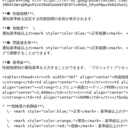
<figure><img src="https://lh7-us.googleusercontent.com/
1MO4tXWrqDRgnPIoV39GEUoUe6YQFdYln9Vb4_hPynPQwx5Kkb35oVj
**❶ 性能指標**\

通知基準値を設定する性能指標の名前が表示されます。

**❷ 危険度**  \

通知基準値以上の<mark style="color:blue;">正常範囲</mark>、<m
**❸ 問題発生率**\

通知基準値以上の<mark style="color:blue;">正常範囲</mark>、
グで調整することができます。

**❹ 基準値**\

性能指標別の通知基準を入力することができます。「プロジェクトプリセッ
<table><thead><tr><th width="307" align="center">性
</strong></td><td align="center">-</td></tr><tr><td 
align="center"><strong>ウェブビュー画面ローディング時間</strong></
align="center">3,000ms</td></tr><tr><td align="center
</strong></td><td align="center">100MB</td></tr></tbody
* **危険度の初期値**\

  \- <mark style="color:blue;">正常</mark>：基準値以上のデータが全体の10%未満

  \- <mark style="color:orange;">警告</mark>：基準値以上のデータが全体の10%以上\

  \- <mark style="color:red;">危険</mark>：基準値以上のデータが全体の30%以上
