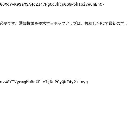
GOXqYvK9SaMSA4oZ147HgCqJhcs0GGw5htoi7eOmEhC-
可が必要です。通知権限を要求するポップアップは、接続したPCで最初のブラ
mvW8YTVyemgMuRnCFLeIjNoPCyQKF4y2iLxyg-