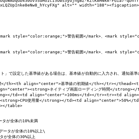
OqoWAbqGb430Ov5SdHoICI5OwS3ydjhgBZ-kZlK8HNkm-FGia7-qDhTr
xLQZUpInke8eNw8_hYcyFXg" alt="" width="188"><figcaption>
ark style="color:orange;">警告範囲</mark>、<mark style
<mark style="color:orange;">警告範囲</mark>、<mark st
ト」で設定した基準値がある場合は、基本値が自動的に入力され、通知基準の
能指標</th><th align="center">基準値の初期値</th></tr></thead>
align="center"><strong>ネイティブ画面ローディング時間</strong></td>
td><td align="center">100ms</td></tr><tr><td align=
"><strong>CPU使用量</strong></td><td align="center">50%</
></table>
