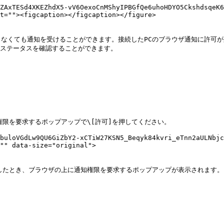
ZAxTESd4XKEZhdX5-vV6OexoCnMShyIPBGfQe6uhoHDYO5CkshdsqeK6
t=""><figcaption></figcaption></figure>

接続しなくても通知を受けることができます。接続したPCのブラウザ通知に許
ステータスを確認することができます。

buloVGdLw9QU6GiZbY2-xCTiW27KSN5_Beqyk84kvri_eTnn2aULNbjc
"" data-size="original">
