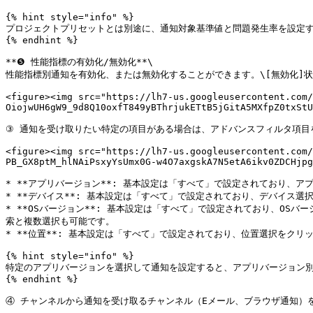
{% hint style="info" %}

プロジェクトプリセットとは別途に、通知対象基準値と問題発生率を設定す
{% endhint %}

**❺ 性能指標の有効化/無効化**\

性能指標別通知を有効化、または無効化することができます。\[無効化]状
<figure><img src="https://lh7-us.googleusercontent.com/
OiojwUH6gW9_9d8Q10oxfT849yBThrjukETtB5jGitA5MXfpZ0txStU
③ 通知を受け取りたい特定の項目がある場合は、アドバンスフィルタ項目を
<figure><img src="https://lh7-us.googleusercontent.com
PB_GX8ptM_hlNAiPsxyYsUmx0G-w4O7axgskA7N5etA6ikv0ZDCHjpg
* **アプリバージョン**: 基本設定は「すべて」で設定されており、
* **デバイス**: 基本設定は「すべて」で設定されており、デバイス
* **OSバージョン**: 基本設定は「すべて」で設定されており、O
索と複数選択も可能です。

* **位置**: 基本設定は「すべて」で設定されており、位置選択をク
{% hint style="info" %}

特定のアプリバージョンを選択して通知を設定すると、アプリバージョン別
{% endhint %}

④ チャンネルから通知を受け取るチャンネル（Eメール、ブラウザ通知）を