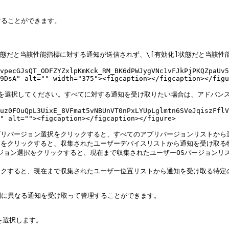
ることができます。

態だと当該性能指標に対する通知が送信されず、\[有効化]状態だと当該性
vpecGJsQT_ODFZYZxlpKmKck_RM_BK6dPWJygVNc1vFJkPjPKQZpaUv5
9DsA" alt="" width="375"><figcaption></figcaption></figu
選択してください。すべてに対する通知を受け取りたい場合は、アドバンスフィ
/uz0FOuQpL3UixE_8VFmat5vNBUnVT0nPxLYUpLglmtn6SVeJqiszFflV
" alt=""><figcaption></figcaption></figure>

アプリバージョン選択をクリックすると、すべてのアプリバージョンリストから
選択をクリックすると、収集されたユーザーデバイスリストから通知を受け取る
Sバージョン選択をクリックすると、現在まで収集されたユーザーOSバージョン
リックすると、現在まで収集されたユーザー位置リストから通知を受け取る特定
に異なる通知を受け取って管理することができます。

選択します。
