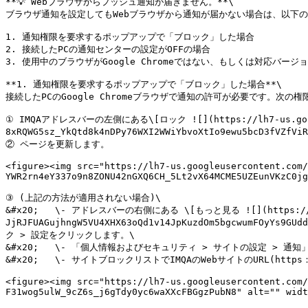
**💡 Webブラウザからプッシュ通知が届きません。**\

ブラウザ通知を設定してもWebブラウザから通知が届かない場合は、以下の3
1. 通知権限を要求するポップアップで「ブロック」した場合

2. 接続したPCの通知センターの設定がOFFの場合

3. 使用中のブラウザがGoogle Chromeではない、もしくは対応バージ
**1. 通知権限を要求するポップアップで「ブロック」した場合**\

接続したPCのGoogle Chromeブラウザで通知の許可が必要です。次
① IMQAアドレスバーの左側にある\[ロック ![](https://lh7-us.googleus
8xRQWG5sz_YkQtd8k4nDPy76WXI2WWiYbvoXtIo9ewu5bcD3f
② ページを更新します。

<figure><img src="https://lh7-us.googleusercontent.com/
YWR2rn4eY337o9n8ZONU42nGXQ6CH_5Lt2vX64MCME5UZEunVKzC0jg
③ (上記の方法が適用されない場合)\

&#x20;   \- アドレスバーの右側にある \[もっと見る ![](https://lh7
JjRJFUAGujhngW5VU4XHX63oQd1v14JpKuzdOm5bgcwumFOyYs9GU
ク > 設定をクリックします。\

&#x20;   \- 「個人情報およびセキュリティ > サイトの設定 > 通
&#x20;   \- サイトブロックリストでIMQAのWebサイトのURL(ht
<figure><img src="https://lh7-us.googleusercontent.com/
F31wog5ulW_9cZ6s_j6gTdy0yc6waXXcFBGgzPubN8" alt="" widt