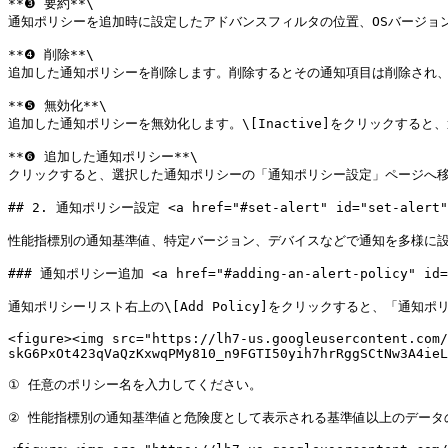
**❸ 要約**\

通知ポリシーを追加時に設定したアドバンスフィルタの位置、OSバージョ
**❹ 削除**\

追加した通知ポリシーを削除します。削除するとその通知項目は削除され、
**❺ 無効化**\

追加した通知ポリシーを無効化します。\[Inactive]をクリックすると
**❻ 追加した通知ポリシー**\

クリックすると、選択した通知ポリシーの「通知ポリシー設定」ページへ移
## 2. 通知ポリシー設定 <a href="#set-alert" id="set-alert">
性能指標別の通知基準値、特定バージョン、デバイスなどで通知を多様に設
### 通知ポリシー追加 <a href="#adding-an-alert-policy" id="a
通知ポリシーリスト右上の\[Add Policy]をクリックすると、「通知
<figure><img src="https://lh7-us.googleusercontent.com/
skG6PxOt423qVaQzKxwqPMy810_n9FGTI50yih7hrRggSCtNw3A4ieL
① 任意のポリシー名を入力してください。

② 性能指標別の通知基準値と危険度として表示される基準値以上のデータの比