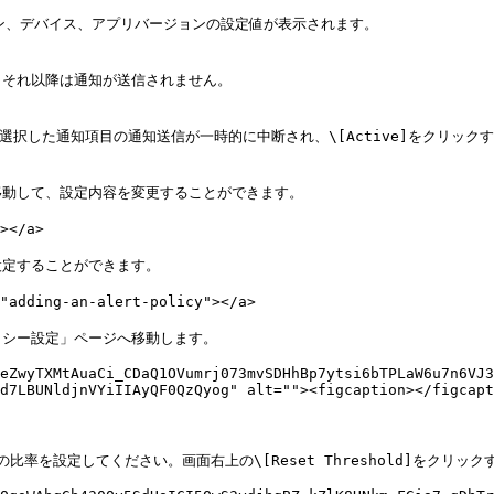
ン、デバイス、アプリバージョンの設定値が表示されます。

それ以降は通知が送信されません。

、選択した通知項目の通知送信が一時的に中断され、\[Active]をクリッ
動して、設定内容を変更することができます。

</a>

定することができます。

dding-an-alert-policy"></a>

ポリシー設定」ページへ移動します。

eZwyTXMtAuaCi_CDaQ1OVumrj073mvSDHhBp7ytsi6bTPLaW6u7n6VJ3
d7LBUNldjnVYiIIAyQF0QzQyog" alt=""><figcaption></figcapt
率を設定してください。画面右上の\[Reset Threshold]をクリッ