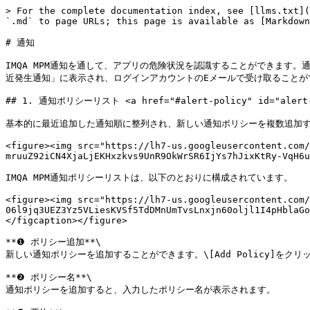
> For the complete documentation index, see [llms.txt](
`.md` to page URLs; this page is available as [Markdown
# 通知

IMQA MPM通知を通して、アプリの危険状況を認識することができます
近発生通知」に表示され、ログインアカウントのEメールで受け取ることがで
## 1. 通知ポリシーリスト <a href="#alert-policy" id="alert-p
基本的に最近追加した通知順に整列され、新しい通知ポリシーを複数追加す
<figure><img src="https://lh7-us.googleusercontent.com/
mruuZ92iCN4XjaLjEKHxzkvs9UnR9OkWrSR6IjYs7hJixKtRy-VqH6u
IMQA MPM通知ポリシーリストは、以下のとおりに構成されています。

<figure><img src="https://lh7-us.googleusercontent.com/
06l9jq3UEZ3Yz5VLiesKVSf5TdDMnUmTvsLnxjn60oljl1I4pHblaGo
</figcaption></figure>

**❶ ポリシー追加**\

新しい通知ポリシーを追加することができます。\[Add Policy]をク
**❷ ポリシー名**\

通知ポリシーを追加すると、入力したポリシー名が表示されます。
