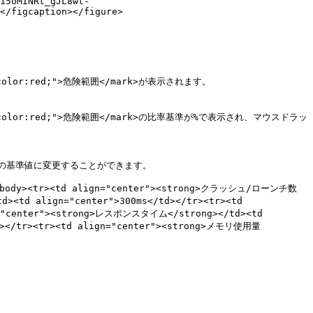
15oMINRt_gJL8wt-
</figcaption></figure>

="color:red;">危険範囲</mark>が表示されます。

yle="color:red;">危険範囲</mark>の比率基準が%で表示され、マウスドラッ
基準値に変更することができます。

<tbody><tr><td align="center"><strong>クラッシュ/ローンチ数
<td align="center">300ms</td></tr><tr><td 
"center"><strong>レスポンスタイム</strong></td><td 
td></tr><tr><td align="center"><strong>メモリ使用量