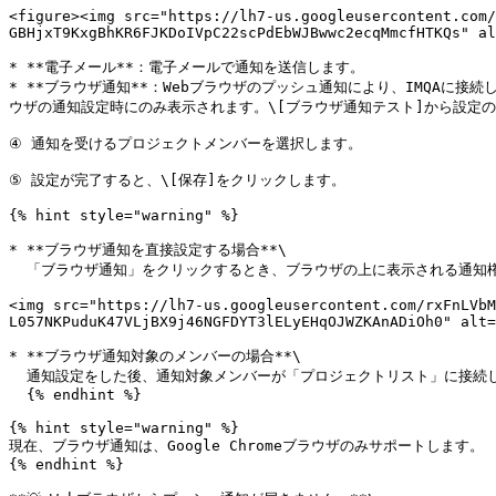
<figure><img src="https://lh7-us.googleusercontent.com/
GBHjxT9KxgBhKR6FJKDoIVpC22scPdEbWJBwwc2ecqMmcfHTKQs" al
* **電子メール**：電子メールで通知を送信します。

* **ブラウザ通知**：Webブラウザのプッシュ通知により、IMQAに
ウザの通知設定時にのみ表示されます。\[ブラウザ通知テスト]から設定の
④ 通知を受けるプロジェクトメンバーを選択します。

⑤ 設定が完了すると、\[保存]をクリックします。

{% hint style="warning" %}

* **ブラウザ通知を直接設定する場合**\

  「ブラウザ通知」をクリックするとき、ブラウザの上に表示される通知権限を要求するポップアップで\[許可]を押してください。

<img src="https://lh7-us.googleusercontent.com/rxFnLVbM
L057NKPuduK47VLjBX9j46NGFDYT3lELyEHqOJWZKAnADiOh0" alt=
* **ブラウザ通知対象のメンバーの場合**\

  通知設定をした後、通知対象メンバーが「プロジェクトリスト」に接続したとき、ブラウザの上に通知権限を要求するポップアップが表示されます。

  {% endhint %}

{% hint style="warning" %}

現在、ブラウザ通知は、Google Chromeブラウザのみサポートします。

{% endhint %}
