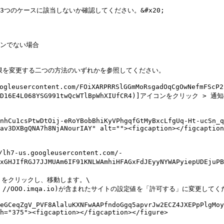
つのケースに該当しないか確認してください。&#x20;

ョンでない場合

の権限を変更する二つの方法のいずれかを参照してください。

ercontent.com/FOiXARPRRSlGGmMoRsgadOqCgOwNefmFScP2jO
VZfViRD16E4L068YSG991twQcWTlBpWhXIUfCR4)]アイコンをクリッ
nhCu1csPtwDtOij-eRoYBobBhiKyVPhgqfGtMyBxcLfgUq-Ht-ucSn_q
av3DXBgQNA7h8NjANourIAY" alt=""><figcaption></figcaption
-us.googleusercontent.com/-
ddxGHJIfRGJ7JJMUAm6IF91KNLWAmhiHFAGxFdJEyyNYWAPyiepUDE
知」をクリックし、移動します。\

tps：//OOO.imqa.io)が含まれたサイトの設定値を「許可する」に変更してく
eGCeqZgV_PVF8AlaluKXNFwAAPfndoGgq5apvrJw2ECZ4JXEPpPlgMoy
h="375"><figcaption></figcaption></figure>
