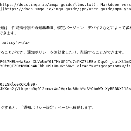
https://docs.imqa.io/imqa-guide/llms.txt). Markdown vers
](https://docs.imqa.io/imqa-guide/jpn/user-guide/mpm-ysa
。通知は、性能指標別の通知基準値、特定バージョン、デバイスなどによって多
きます。

olicy"></a>

ることができ、通知ポリシーを無効化したり、削除することができます。

FGt7HELw4aBoz-XLVeUmY0tTMrUP2To7mPKZ7LREofDqsQ-_ealXl1mX
YOfmQEZOtKWBGh4KEbbuH9iOmuKt5Nw" alt=""><figcaption></fi
0JzSRloeKCRJh99-
JKKnh2jVLkqerp9q012ccwiWoJVqrku68ohYaSYQboWD-XyBRBNX118s
リックすると、「通知ポリシー設定」ページへ移動します。
