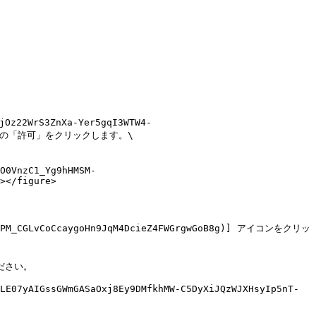
z22WrS3ZnXa-Yer5gqI3WTW4-
ク > 通知の「許可」をクリックします。\

O0VnzC1_Yg9hHMSM-
></figure>

juPBPM_CGLvCoCcaygoHn9JqM4DcieZ4FWGrgwGoB8g)] アイコンをクリッ
ださい。

LE07yAIGssGWmGASaOxj8Ey9DMfkhMW-C5DyXiJQzWJXHsyIp5nT-