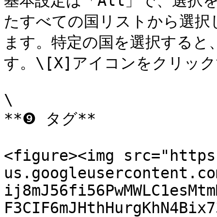
基本設定は「All」で、選択
たすべての国リストから選択
ます。特定の国を選択すると
す。\[X]アイコンをクリッ
\

**❾ タグ**

<figure><img src="https
us.googleusercontent.co
ij8mJ56fi56PwMWLC1esMtm
F3CIF6mJHthHurgKhN4Bix7