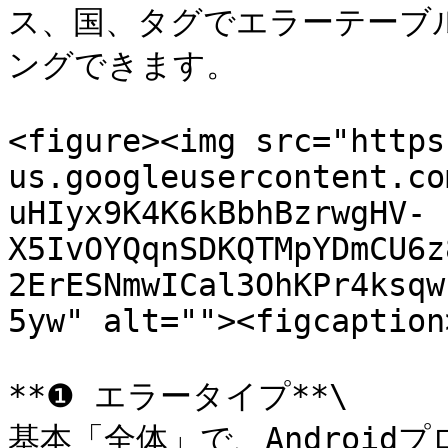
ス、国、タグでエラーテーブ
ングできます。

<figure><img src="https
us.googleusercontent.co
uHIyx9K4K6kBbhBzrwgHV-
X5IvOYQqnSDKQTMpYDmCU6z
2ErESNmwICal3OhKPr4ksqw
5yw" alt=""><figcaption
**❶ エラータイプ**\

基本「全体」で、Androi