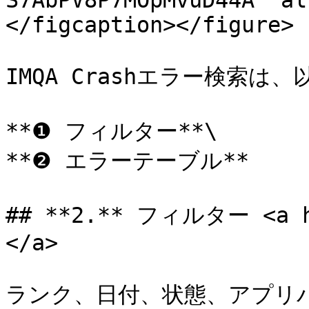
S7AbPV8P7MOpMvuD44A" al
</figcaption></figure>

IMQA Crashエラー検索
**❶ フィルター**\

**❷ エラーテーブル**

## **2.** フィルター <a hr
</a>

ランク、日付、状態、アプリ