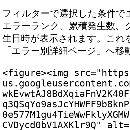
フィルターで選択した条件で
エラーランク、累積発生数、
生日時が表示されます。これ
「エラー別詳細ページ」へ移動
<figure><img src="https
us.googleusercontent.co
wkEvwtAJ8BdXqiaFnV2K40F
q3QSqYo9asJcYHWFF9b8knP
0e577M1gu4TieWwFklyXGMW
CVDycd0bV1AXKlr9Q" alt=