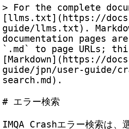
> For the complete docu
[llms.txt](https://docs
guide/llms.txt). Markdo
documentation pages are
`.md` to page URLs; thi
[Markdown](https://docs
guide/jpn/user-guide/cr
search.md).

# エラー検索

IMQA Crashエラー検索