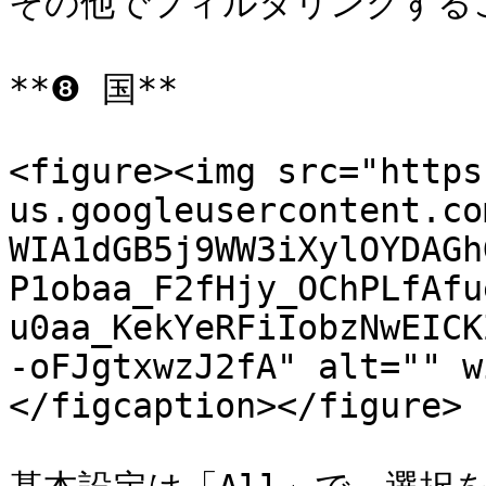
その他でフィルタリングするこ
**❽ 国**

<figure><img src="https
us.googleusercontent.co
WIA1dGB5j9WW3iXylOYDAGh
P1obaa_F2fHjy_OChPLfAfu
u0aa_KekYeRFiIobzNwEICK
-oFJgtxwzJ2fA" alt="" w
</figcaption></figure>
