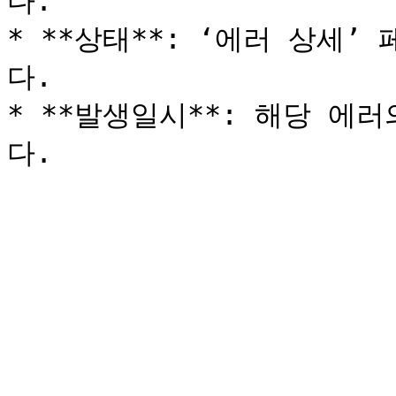
다.

* **상태**: ‘에러 상세
다.

* **발생일시**: 해당 에